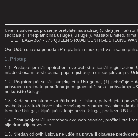
Uvjeti i uslove za pružanje pretplate na sadržaj (u daljnjem tekst
sadržaja") i Pretplatnicima usluge ("Usluge"). Vassabi Limited,
THE L. PLAZA 367 - 375 QUEEN'S ROAD CENTRAL SHEUNG WA
Ove U&U su javna ponuda i Pretplatnik ih može prihvatiti samo prihva
1. Pristup
1.1. Pristupanjem i/ili upotrebom ove web stranice i/ili registracijo
mlađi od osamnaest godina, prije registracije i / ili sudjelovanja u Us
1.2. Registrirajući se i/ili sudjelujući u Uslugama, (1) potvrđujete 
prihvaćate da imate ponuđena je mogućnost čitanja i prihvatanja U&U (
ne koristite Usluge.
1.3. Kada se registrirate za i/ili koristite Uslugu, potvrđujete i potv
osoba koja zatraži takve usluge vaš agent s punim ovlastima da djelu
trenutne Usluge, uključujući izdanje novih Usluga, podliježu U&U-u.
1.4. Pristupanjem i/ili upotrebom ove web stranice, pročitali ste i 
nije drugačije navedeno.
1.5. Nijedan od ovih Uslova ne utiče na prava ili obaveze predviđe