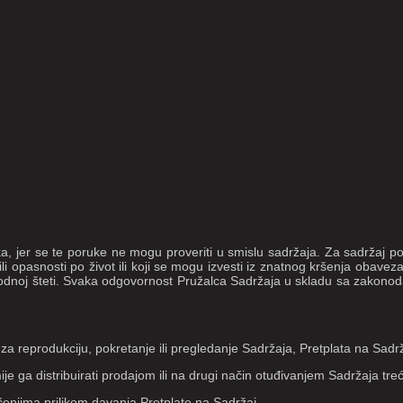
, jer se te poruke ne mogu proveriti u smislu sadržaja. Za sadržaj por
 ili opasnosti po život ili koji se mogu izvesti iz znatnog kršenja obave
odnoj šteti. Svaka odgovornost Pružalca Sadržaja u skladu sa zakonod
a reprodukciju, pokretanje ili pregledanje Sadržaja, Pretplata na Sadr
mije ga distribuirati prodajom ili na drugi način otuđivanjem Sadržaja tr
čenjima prilikom davanja Pretplate na Sadržaj.