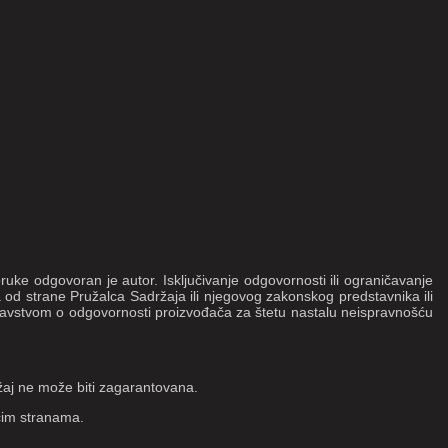
uke odgovoran je autor. Isključivanje odgovornosti ili ograničavanje
za od strane Pružalca Sadržaja ili njegovog zakonskog predstavnika ili
avstvom o odgovornosti proizvođača za štetu nastalu neispravnošću
žaj ne može biti zagarantovana.
ećim stranama.