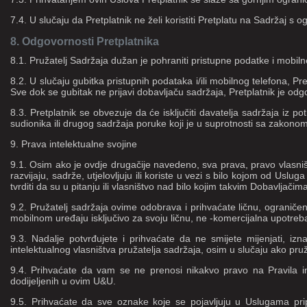
7.4. U slučaju da Pretplatnik ne želi koristiti Pretplatu na Sadržaj 
8. Odgovornosti Pretplatnika
8.1. Pružatelj Sadržaja dužan je pohraniti pristupne podatke i mobiln
8.2. U slučaju gubitka pristupnih podataka i/ili mobilnog telefona, 
Sve dok se gubitak ne prijavi dobavljaču sadržaja, Pretplatnik je 
8.3. Pretplatnik se obvezuje da će isključiti davatelja sadržaja iz 
sudionika ili drugog sadržaja poruke koji je u suprotnosti sa zakono
9. Prava intelektualne svojine
9.1. Osim ako je ovdje drugačije navedeno, sva prava, pravo vlasništ
razvijaju, sadrže, utjelovljuju ili koriste u vezi s bilo kojom od Usl
tvrditi da su u pitanju ili vlasništvo nad bilo kojim takvim Dobavljači
9.2. Pružatelj sadržaja ovime odobrava i prihvaćate ličnu, ograni
mobilnom uređaju isključivo za svoju ličnu, ne -komercijalna upotreb
9.3. Nadalje potvrđujete i prihvaćate da ne smijete mijenjati, iznajmlji
intelektualnog vlasništva pružatelja sadržaja, osim u slučaju ako pru
9.4. Prihvaćate da vam se ne prenosi nikakvo pravo na Pravila int
dodijeljenih u ovim U&U.
9.5. Prihvaćate da sve oznake koje se pojavljuju u Uslugama pri