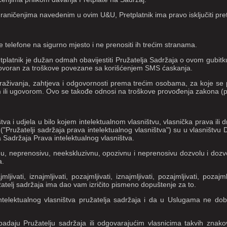
s ograničenjima navedenim u ovim U&U, Pretplatnik ima pravo isključiti 
e telefone na sigurno mjesto i ne prenositi ih trećim stranama.
Pretplatnik je dužan odmah obavijestiti Pružatelja Sadržaja o ovom gubit
odgovoran za troškove povezane sa korišćenjem SMS ćaskanja.
potraživanja, zahtjeva i odgovornosti prema trećim osobama, za koje se
m ili ugovorom. Ovo se takođe odnosi na troškove provođenja zakona (pra
va i udjela u bilo kojem intelektualnom vlasništvu, vlasnička prava ili
uga ("Pružatelji sadržaja prava intelektualnog vlasništva") su u vlasništv
ma Sadržaja Prava intelektualnog vlasništva.
čenu, neprenosivu, neekskluzivnu, opozivnu i neprenosivu dozvolu i d
a.
vati, iznajmljivati, pozajmljivati, iznajmljivati, pozajmljivati, pozajmljiv
žatelj sadržaja ima dao vam izričito pismeno dopuštenje za to.
elektualnog vlasništva pružatelja sadržaja i da u Uslugama ne dobijat
padaju Pružatelju sadržaja ili odgovarajućim vlasnicima takvih zn