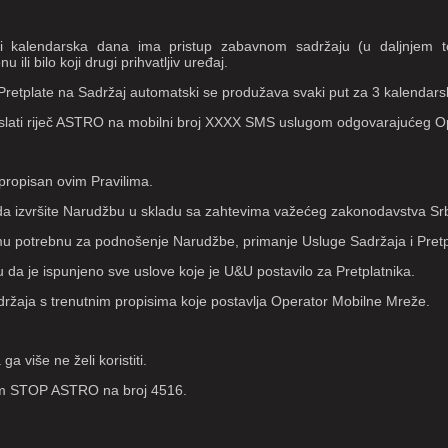
ri kalendarska dana ima pristup zabavnom sadržaju (u daljnjem t
u ili bilo koji drugi prihvatljiv uređaj.
 Pretplate na Sadržaj automatski se produžava svaki put za 3 kalendars
i i poslati riječ ASTRO na mobilni broj XXXX SMS uslugom odgovarajućeg
 propisan ovim Pravilima.
 da izvršite Narudžbu u skladu sa zahtevima važećeg zakonodavstva Srb
premu potrebnu za podnošenje Narudžbe, primanje Usluge Sadržaja i Pret
cu da je ispunjeno sve uslove koje je U&U postavilo za Pretplatnika.
držaja s trenutnim propisima koje postavlja Operator Mobilne Mreže.
a više ne želi koristiti.
njem STOP ASTRO na broj 4516.