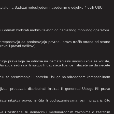
pretplatu na Sadržaj redoslijedom navedenim u odjeljku 4 ovih U&U.
ku i odmah blokirati mobilni telefon od nadležnog mobilnog operatora.
 pretpostavlja da predstavljaju povredu prava trećih strana od strane
vni i pravni troškovi).
 druga prava koja se odnose na nematerijalnu imovinu koja se koriste,
u Davaoca sadržaja ili njegovih davalaca licence i slažete se da nećete
ozvolu za preuzimanje i upotrebu Usluga na određenom kompatibilnom
ati, prodavati, distribuirati, kreirati ili generirati Usluge i/ili prava
e nikakva prava, izričita ili podrazumijevana, osim prava izričito
akova i zaštićene su domaćim i međunarodnim zakonima o zaštitnim