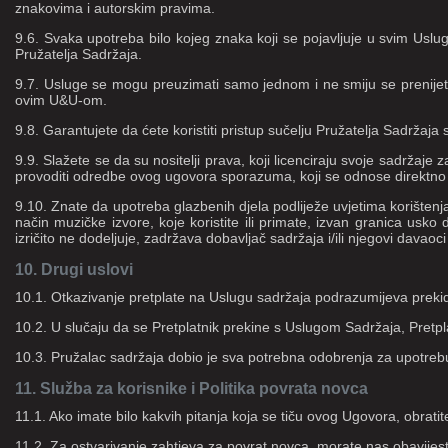
znakovima i autorskim pravima.
9.6. Svaka upotreba bilo kojeg znaka koji se pojavljuje u svim Uslu
Pružatelja Sadržaja.
9.7. Usluge se mogu preuzimati samo jednom i ne smiju se prenijeti, proda
ovim U&U-om.
9.8. Garantujete da ćete koristiti pristup sučelju Pružatelja Sadržaj
9.9. Slažete se da su nositelji prava, koji licenciraju svoje sadržaj
provoditi odredbe ovog ugovora sporazuma, koji se odnose direktno 
9.10. Znate da upotreba glazbenih djela podliježe uvjetima korištenja k
način muzičke izvore, koje koristite ili primate, izvan granica us
izričito ne dodeljuje, zadržava dobavljač sadržaja i/ili njegovi davaoci
10. Drugi uslovi
10.1. Otkazivanje pretplate na Uslugu sadržaja podrazumijeva prekid
10.2. U slučaju da se Pretplatnik prekine s Uslugom Sadržaja, Pretpl
10.3. Pružalac sadržaja dobio je sva potrebna odobrenja za upotreb
11. Služba za korisnike i Politika povrata novca
11.1. Ako imate bilo kakvih pitanja koja se tiču ovog Ugovora, obrat
11.2. Za ostvarivanje zahtjeva za povrat novca, morate nas obavijest