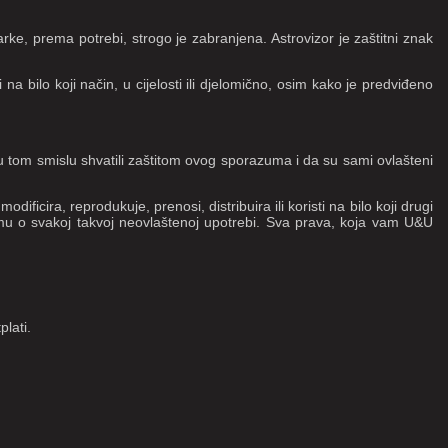
ke, prema potrebi, strogo je zabranjena. Astrovizor je zaštitni znak
ti na bilo koji način, u cijelosti ili djelomično, osim kako je predviđeno
, u tom smislu shvatili zaštitom ovog sporazuma i da su sami ovlašteni
ficira, reprodukuje, prenosi, distribuira ili koristi na bilo koji drugi
irmu o svakoj takvoj neovlaštenoj upotrebi. Sva prava, koja vam U&U
lati.