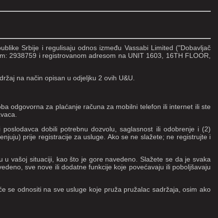
ublike Srbije i regulisaju odnos između Vassabi Limited ("Dobavljač
rojem: 2938759 i registrovanom adresom na UNIT 1603, 16TH FLOOR,
držaj na način opisan u odjeljku 2 ovih U&U.
a odgovorna za plaćanje računa za mobilni telefon ili internet ili ste
avaca.
ili poslodavca dobili potrebnu dozvolu, saglasnost ili odobrenje i (2)
uju) prije registracije za usluge. Ako se ne slažete; ne registrujte i
juju u vašoj situaciji, kao što je gore navedeno. Slažete se da je svaka
edeno, sve nove ili dodatne funkcije koje povećavaju ili poboljšavaju
U će se odnositi na sve usluge koje pruža pružalac sadržaja, osim ako