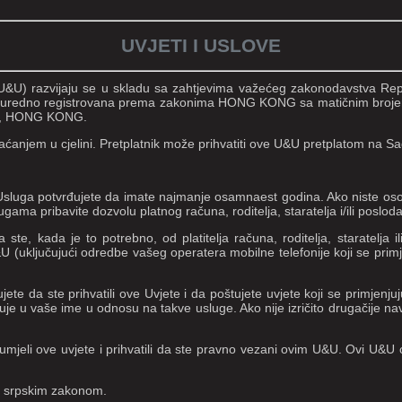
UVJETI I USLOVE
u U&U) razvijaju se u skladu sa zahtjevima važećeg zakonodavstva Rep
 firma uredno registrovana prema zakonima HONG KONG sa matičnim b
N, HONG KONG.
ćanjem u cjelini. Pretplatnik može prihvatiti ove U&U pretplatom na Sa
m Usluga potvrđujete da imate najmanje osamnaest godina. Ako niste osob
lugama pribavite dozvolu platnog računa, roditelja, staratelja i/ili poslod
da ste, kada je to potrebno, od platitelja računa, roditelja, staratelja 
uključujući odredbe vašeg operatera mobilne telefonije koji se primjenj
rđujete da ste prihvatili ove Uvjete i da poštujete uvjete koji se primjen
je u vaše ime u odnosu na takve usluge. Ako nije izričito drugačije nav
razumjeli ove uvjete i prihvatili da ste pravno vezani ovim U&U. Ovi U&
ne srpskim zakonom.