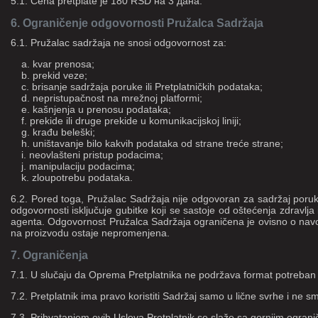
5.1. Cena pretplate je 180 RSD на 3 дана.
6. Ograničenje odgovornosti Pružalca Sadržaja
6.1. Pružalac sadržaja ne snosi odgovornost za:
a. kvar prenosa;
b. prekid veze;
c. brisanje sadržaja poruke ili Pretplatničkih podataka;
d. nepristupačnost na mrežnoj platformi;
e. kašnjenja u prenosu podataka;
f. prekide ili druge prekide u komunikacijskoj liniji;
g. krađu beleški;
h. uništavanje bilo kakvih podataka od strane treće strane;
i. neovlašteni pristup podacima;
j. manipulaciju podacima;
k. zloupotrebu podataka.
6.2. Pored toga, Pružalac Sadržaja nije odgovoran za sadržaj poruka
odgovornosti isključuje gubitke koji se sastoje od oštećenja zdravlja
agenta. Odgovornost Pružalca Sadržaja ograničena je ovisno o nav
na proizvodu ostaje nepromenjena.
7. Ograničenja
7.1. U slučaju da Oprema Pretplatnika ne podržava format potreban z
7.2. Pretplatnik ima pravo koristiti Sadržaj samo u lične svrhe i ne s
7.3. Prihvatanjem ovih Uslova Pretplatnik se slaže sa gornjim ograni