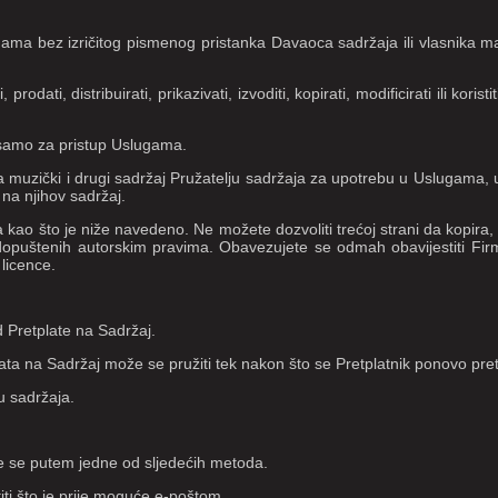
gama bez izričitog pismenog pristanka Davaoca sadržaja ili vlasnika mar
ti, distribuirati, prikazivati, izvoditi, kopirati, modificirati ili koristi
a samo za pristup Uslugama.
e za muzički i drugi sadržaj Pružatelju sadržaja za upotrebu u Uslugama
na njihov sadržaj.
ao što je niže navedeno. Ne možete dozvoliti trećoj strani da kopira, modi
ko dopuštenih autorskim pravima. Obavezujete se odmah obavijestiti F
 licence.
 Pretplate na Sadržaj.
ata na Sadržaj može se pružiti tek nakon što se Pretplatnik ponovo pretp
u sadržaja.
ite se putem jedne od sljedećih metoda.
iti što je prije moguće e-poštom.